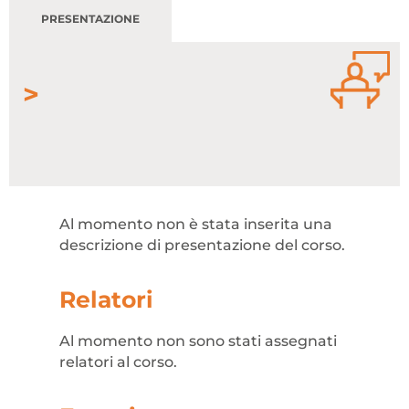
PRESENTAZIONE
Attenzione! Dopo 5 tentativi di login con
credenziali errate l'accesso sarà sospeso per 60
minuti.
Hai dimenticato la password?
ACCEDI
Non possiedi una login?
Al momento non è stata inserita una
Abbonati ai servizi
descrizione di presentazione del corso.
Consulta i corsi
Relatori
Al momento non sono stati assegnati
relatori al corso.