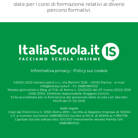
date per i corsi di formazione relativi ai diversi
percorsi formativi.
Informativa privacy
-
Policy sui cookie
©2002-2023 Italiascuola.it s.r.l., Via Bernini 22/A - 43100 Parma - e-mail
info@italiascuola.it
- P.I. 06851861002
Testata giornalistica (Reg. al Trib. di Roma n. 120/2002 del 27 marzo 2002) ISSN
2465-2504. Direttore responsabile: Ruggero Cornini.
Ente accreditato per la formazione del personale della scuola con Decreto
MIUR del 21-03-2016
Sede legale
Viale del Policlinico n. 129/A Roma (RM) - Iscritta al Registro Imprese di: ROMA
C.F. e numero iscrizione: 06851861002 Iscritta al R.E.A. di ROMA al n.994736
Capitale Sociale sottoscritto: 100.000 Interamente versato Partita IVA:
06851861002