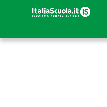
Accedi
Se sei abbonato a Italiascuola.it, puoi accedere in
abbonato,
CLICCA QUI
per accedere alla sezione
Attenzione! Dopo 5 tentativi di login con credenziali erra