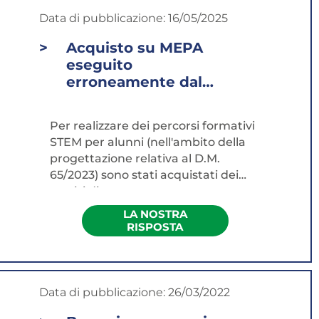
Data di pubblicazione:
16/05/2025
Acquisto su MEPA
eseguito
erroneamente dal
libero
professionista
Per realizzare dei percorsi formativi
anziché dalla s.r.l.s.
STEM per alunni (nell'ambito della
per percorsi STEM:
progettazione relativa al D.M.
come sanare?
65/2023) sono stati acquistati dei
servizi di...
LA NOSTRA
RISPOSTA
Data di pubblicazione:
26/03/2022