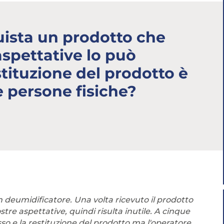
Abbonati ai servizi
Consulta i corsi
uista un prodotto che
aspettative lo può
estituzione del prodotto è
e persone fisiche?
n deumidificatore. Una volta ricevuto il prodotto
stre aspettative, quindi risulta inutile. A cinque
so e la restituzione del prodotto ma l'operatore