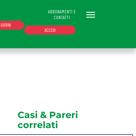
ABBONAMENTI E
CONTATTI
 GIORNI
ACCEDI
le. Se non hai un'email abilitata o non sei
Hai dimenticato la password?
Casi & Pareri
correlati