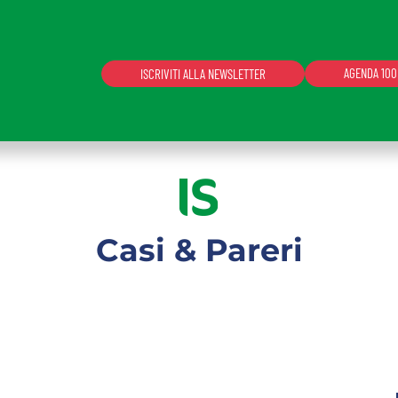
AGENDA 100
ISCRIVITI ALLA NEWSLETTER
serendo l'indirizzo email abilitato e la password persona
 Supporto.
Casi & Pareri
te l'accesso sarà sospeso per 60 minuti.
ACCEDI
Non possiedi una login?