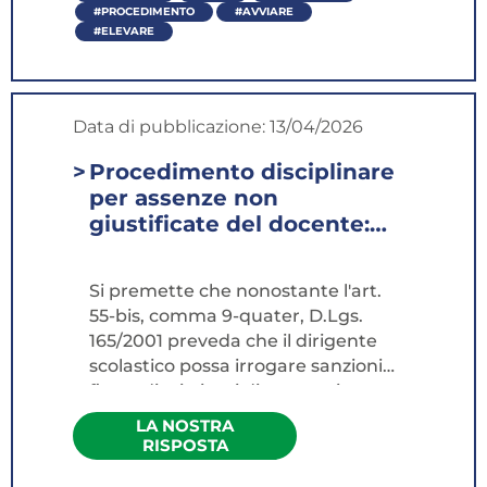
#PROCEDIMENTO
#AVVIARE
#ELEVARE
Data di pubblicazione:
13/04/2026
Procedimento disciplinare
per assenze non
giustificate del docente:
competenze del DS e
dell’UPD...
Si premette che nonostante l'art.
55-bis, comma 9-quater, D.Lgs.
165/2001 preveda che il dirigente
scolastico possa irrogare sanzioni
fino a dieci giorni di sospensione,
per il personale docente la
LA NOSTRA
competenza del DS è limitata alle
RISPOSTA
sole sanzioni non sospensive