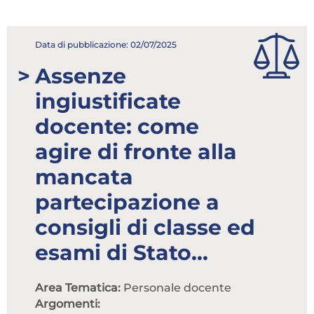
Attenzione! Dopo 5 tentativi di login con
credenziali errate l'accesso sarà sospeso per 60
Data di pubblicazione: 02/07/2025
minuti.
Assenze
Hai dimenticato la password?
ingiustificate
ACCEDI
docente: come
Non possiedi una login?
agire di fronte alla
mancata
Abbonati ai servizi
partecipazione a
Consulta i corsi
consigli di classe ed
esami di Stato...
Area Tematica:
Personale docente
Argomenti: