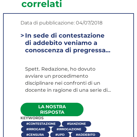
correlati
Data di pubblicazione:
04/07/2018
In sede di contestazione
di addebito veniamo a
conoscenza di pregressa
analoga sanzione...
Spett. Redazione, ho dovuto
avviare un procedimento
disciplinare nei confronti di un
docente in ragione di una serie di
comportamenti da lui mantenuti
nei confronti di alcuni colleghi che
LA NOSTRA
sono stati oggetto di
RISPOSTA
contestazione...
KEYWORDS
#CONTESTAZIONE
#SANZIONE
#IRROGARE
#IRROGAZIONE
#CENSURA
#UPD
#ADDEBITO