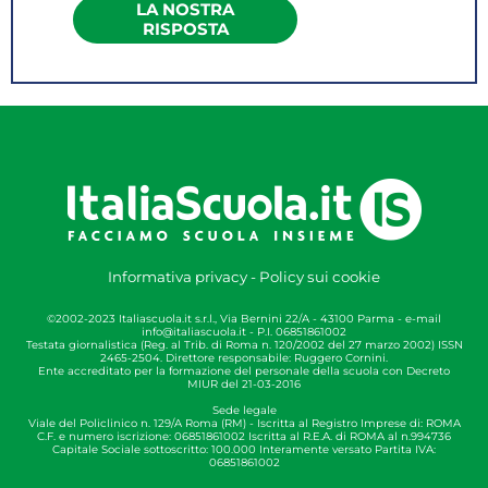
LA NOSTRA
permesso, il corrispondente
RISPOSTA
recupero al fine di evitare la
decurtazione stipendiale prevista.
La criticità risiede, in altri termini,
proprio nelle modalità di recupero.
Esso, anche alla luce
dell’orientamento applicativo
ARAN 22 marzo 2022 CIRS97, non
può avvenire in attività di
insegnamento ma solo in attività
funzionali, data la infungibilità tra
Informativa privacy
-
Policy sui cookie
le due. In altri termini, delle ore di
©2002-2023 Italiascuola.it s.r.l., Via Bernini 22/A - 43100 Parma - e-mail
permesso fruite in occasione di
info@italiascuola.it
- P.I. 06851861002
Testata giornalistica (Reg. al Trib. di Roma n. 120/2002 del 27 marzo 2002) ISSN
una seduta di un organo collegiale
2465-2504. Direttore responsabile: Ruggero Cornini.
Ente accreditato per la formazione del personale della scuola con Decreto
o di una riunione di
MIUR del 21-03-2016
programmazione non può essere
Sede legale
chiesto il recupero in
Viale del Policlinico n. 129/A Roma (RM) - Iscritta al Registro Imprese di: ROMA
C.F. e numero iscrizione: 06851861002 Iscritta al R.E.A. di ROMA al n.994736
corrispondenti ore di
Capitale Sociale sottoscritto: 100.000 Interamente versato Partita IVA:
06851861002
insegnamento. Come noto,