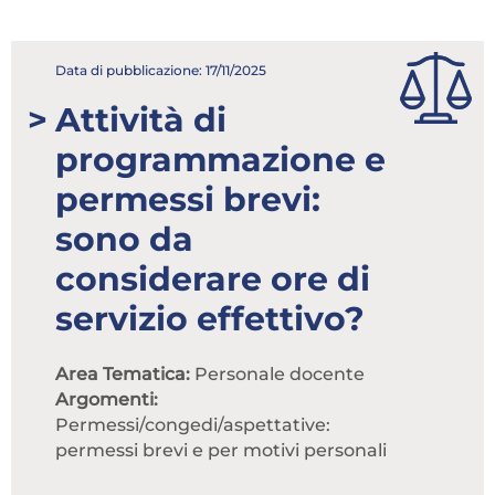
Attenzione! Dopo 5 tentativi di login con
credenziali errate l'accesso sarà sospeso per 60
Data di pubblicazione: 17/11/2025
minuti.
Attività di
Hai dimenticato la password?
programmazione e
ACCEDI
permessi brevi:
Non possiedi una login?
sono da
considerare ore di
Abbonati ai servizi
servizio effettivo?
Consulta i corsi
Area Tematica:
Personale docente
Argomenti:
Permessi/congedi/aspettative:
permessi brevi e per motivi personali