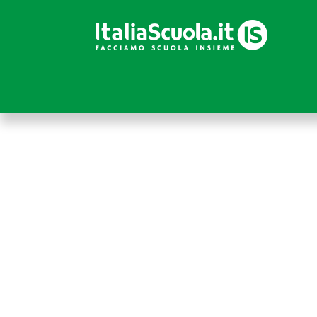
Accedi
Se sei abbonato a Italiascuola.it, puoi accedere in
abbonato,
CLICCA QUI
per accedere alla sezione
Attenzione! Dopo 5 tentativi di login con credenziali erra