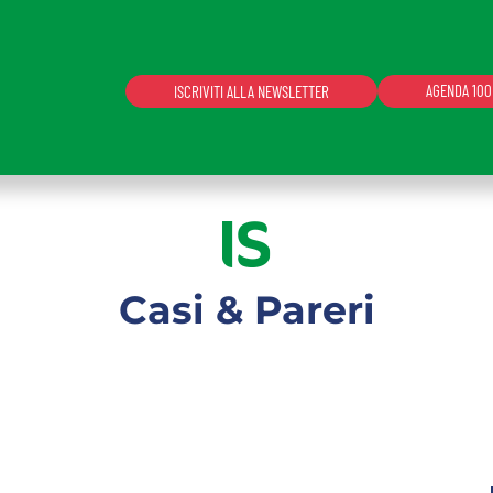
AGENDA 100
ISCRIVITI ALLA NEWSLETTER
serendo l'indirizzo email abilitato e la password persona
 Supporto.
Casi & Pareri
te l'accesso sarà sospeso per 60 minuti.
ACCEDI
Non possiedi una login?