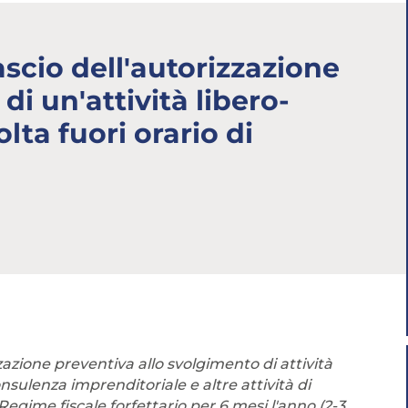
Abbonati ai servizi
Consulta i corsi
ascio dell'autorizzazione
di un'attività libero-
lta fuori orario di
zione preventiva allo svolgimento di attività
sulenza imprenditoriale e altre attività di
gime fiscale forfettario per 6 mesi l'anno (2-3