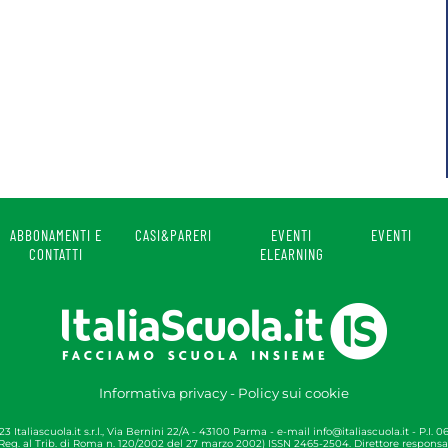
ABBONAMENTI E
CASI&PARERI
EVENTI
EVENTI
CONTATTI
ELEARNING
Informativa privacy
-
Policy sui cookie
 Italiascuola.it s.r.l., Via Bernini 22/A - 43100 Parma - e-mail
info@italiascuola.it
- P.I. 
 (Reg. al Trib. di Roma n. 120/2002 del 27 marzo 2002) ISSN 2465-2504. Direttore responsa