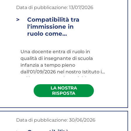
Data di pubblicazione:
13/07/2026
Compatibilità tra
l'immissione in
ruolo come
docente e la
prosecuzione
Una docente entra di ruolo in
dell'attività di
qualità di insegnante di scuola
logopedista già
infanzia a tempo pieno
svolta presso il
dall'01/09/2026 nel nostro Istituto in
medesimo
cui ha sempre svolto attività
Istituto...
professionale...
LA NOSTRA
RISPOSTA
Data di pubblicazione:
30/06/2026