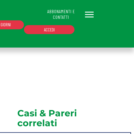
ABBONAMENTI E
CONTATTI
 GIORNI
ACCEDI
le. Se non hai un'email abilitata o non sei
Hai dimenticato la password?
Casi & Pareri
correlati