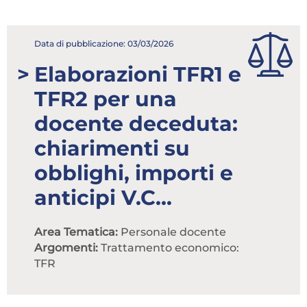
Attenzione! Dopo 5 tentativi di login con
credenziali errate l'accesso sarà sospeso per 60
Data di pubblicazione: 03/03/2026
minuti.
Elaborazioni TFR1 e
Hai dimenticato la password?
TFR2 per una
ACCEDI
docente deceduta:
Non possiedi una login?
chiarimenti su
obblighi, importi e
Abbonati ai servizi
anticipi V.C...
Consulta i corsi
Area Tematica:
Personale docente
Argomenti:
Trattamento economico:
TFR