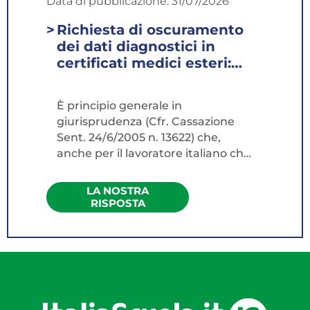
Data di pubblicazione:
31/07/2026
Richiesta di oscuramento
dei dati diagnostici in
certificati medici esteri:
adempimenti
dell'amministrazione...
È principio generale in
giurisprudenza (Cfr. Cassazione
Sent. 24/6/2005 n. 13622) che,
anche per il lavoratore italiano che
si ammali all‘estero sussiste un
obbligo di comunicare al datore di
LA NOSTRA
lavoro, con il mezzo più veloce, il
RISPOSTA
proprio stato di malattia ed il suo
recapito, di modo che sia,
comunque, raggiunto lo scopo
perseguito dalle norme sui
controlli di malattia. Con
riferimento al Paese estero, vanno