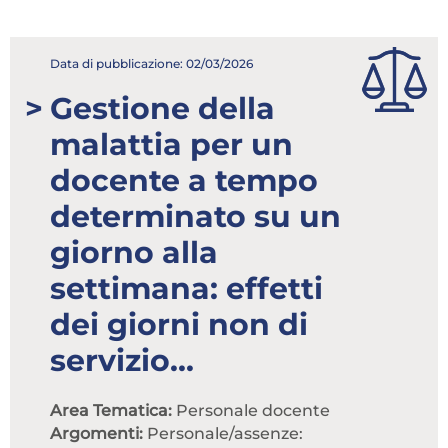
Attenzione! Dopo 5 tentativi di login con
credenziali errate l'accesso sarà sospeso per 60
Data di pubblicazione: 02/03/2026
minuti.
Gestione della
Hai dimenticato la password?
malattia per un
ACCEDI
docente a tempo
Non possiedi una login?
determinato su un
giorno alla
Abbonati ai servizi
settimana: effetti
Consulta i corsi
dei giorni non di
servizio...
Area Tematica:
Personale docente
Argomenti:
Personale/assenze: