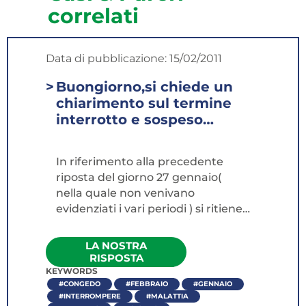
correlati
Data di pubblicazione:
15/02/2011
Buongiorno,si chiede un
chiarimento sul termine
interrotto e sospeso
riferito alla fruizione di
congedo parentale
In riferimento alla precedente
interrotto o sospeso da
riposta del giorno 27 gennaio(
malattia del bambino. Si
nella quale non venivano
chiede pertanto se a
evidenziati i vari periodi ) si ritiene
fronte di una domanda di
che, avendo la docente interrotto
congedo parentale dal 10
il giorno 24 gennaio il congedo
LA NOSTRA
gennaio al 10 febbraio 2011
parentale richiesto dal 10 gennaio
RISPOSTA
e di successivo certificato
al 10 febbraio, con il congedo per
KEYWORDS
medico di malattia del
#CONGEDO
#FEBBRAIO
#GENNAIO
malattia del bambino per giorni 8
bambino dal 24 al 31
#INTERROMPERE
#MALATTIA
dal 24 al 31 gennaio, il giorno 1