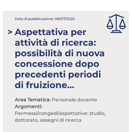
Attenzione! Dopo 5 tentativi di login con
credenziali errate l'accesso sarà sospeso per 60
Data di pubblicazione: 08/07/2026
minuti.
Aspettativa per
Hai dimenticato la password?
attività di ricerca:
ACCEDI
possibilità di nuova
Non possiedi una login?
concessione dopo
precedenti periodi
Abbonati ai servizi
di fruizione...
Consulta i corsi
Area Tematica:
Personale docente
Argomenti:
Permessi/congedi/aspettative: studio,
dottorato, assegni di ricerca