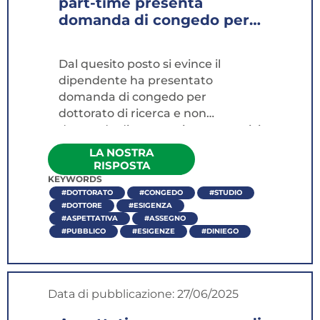
part-time presenta
domanda di congedo per
dottorato di ricerca...
Dal quesito posto si evince il
dipendente ha presentato
domanda di congedo per
dottorato di ricerca e non
domanda di aspettativa per motivi
di studio ai sensi dell'art. 18 co. 2
LA NOSTRA
del CCNL 2007. L'art. 2 della Legge
RISPOSTA
13 agosto 1984 n. 176, nella sua
KEYWORDS
#DOTTORATO
#CONGEDO
#STUDIO
formulazione attuale, prevede che
#DOTTORE
#ESIGENZA
il pubblico dipendente ammesso
#ASPETTATIVA
#ASSEGNO
ai corsi di dottorato di ricerca è
#PUBBLICO
#ESIGENZE
#DINIEGO
collocato a domanda,
compatibilmente con le esigenze
dell'amministrazione, in congedo
Data di pubblicazione:
27/06/2025
straordinario per motivi di studio
senza assegni per il periodo di