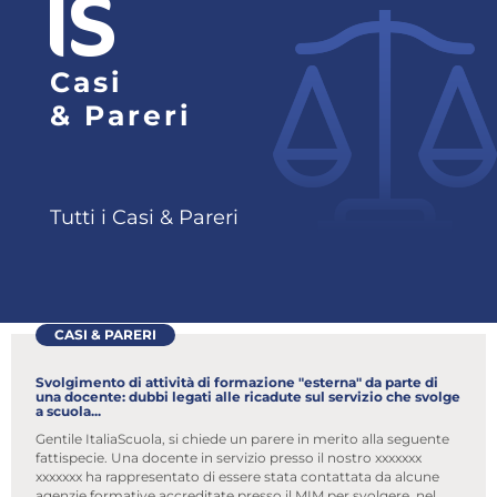
Attenzione! Dopo 5 tentativi di login con
Casi
credenziali errate l'accesso sarà sospeso per 60
minuti.
& Pareri
Hai dimenticato la password?
ACCEDI
Tutti i Casi & Pareri
Non possiedi una login?
Abbonati ai servizi
Consulta i corsi
CASI & PARERI
Svolgimento di attività di formazione "esterna" da parte di
una docente: dubbi legati alle ricadute sul servizio che svolge
a scuola...
Gentile ItaliaScuola, si chiede un parere in merito alla seguente
fattispecie. Una docente in servizio presso il nostro xxxxxxx
xxxxxxx ha rappresentato di essere stata contattata da alcune
agenzie formative accreditate presso il MIM per svolgere, nel