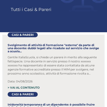
Tutti i Casi & Pareri
CASI & PARERI
Svolgimento di attività di formazione "esterna" da parte di
una docente: dubbi legati alle ricadute sul servizio che svolge
a scuola...
Gentile ItaliaScuola, si chiede un parere in merito alla seguente
fattispecie. Una docente in servizio presso il nostro xxxxxxx
xxxxxxx ha rappresentato di essere stata contattata da alcune
agenzie formative accreditate presso il MIM per svolgere, nel
prossimo anno scolastico, attività di formazione rivolta a
docenti e personale ATA
Data: 04/08/2026
>
VAI AL CONTENUTO
CASI & PARERI
Inidoneità temporanea di un dipendente: è possibile fruire