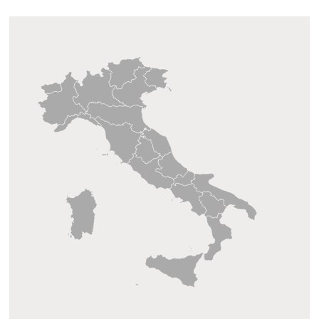
Attenzione! Dopo 5 tentativi di login con
credenziali errate l'accesso sarà sospeso per 60
minuti.
Hai dimenticato la password?
ACCEDI
Non possiedi una login?
Abbonati ai servizi
Consulta i corsi