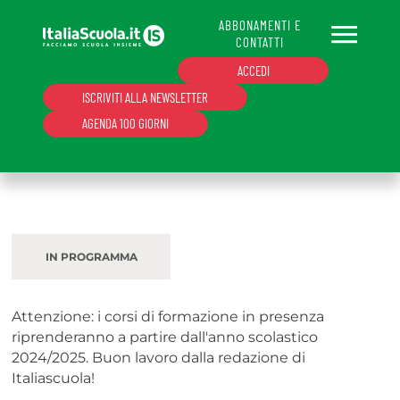
ABBONAMENTI E
CONTATTI
ACCEDI
ISCRIVITI ALLA NEWSLETTER
AGENDA 100 GIORNI
Eventi in presenza
Accedi
Se sei abbonato a Italiascuola.it, puoi
IN PROGRAMMA
accedere inserendo l'indirizzo email
abilitato e la password personale. Se non
hai un'email abilitata o non sei abbonato,
CLICCA QUI
per accedere alla sezione
Attenzione: i corsi di formazione in presenza
Supporto.
riprenderanno a partire dall'anno scolastico
2024/2025. Buon lavoro dalla redazione di
Italiascuola!